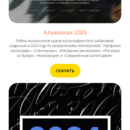
Альманах 2025
Работы выпускников курсов каллиграфии Кати Шабановой,
созданные в 2024 году по направлениям «Копперплейт. Портфолио
каллиграфа», «Спенсериан», «Рисование росчерками», «Росчерки
на буквах», «Композиция» и «Современная каллиграфия».
СКАЧАТЬ