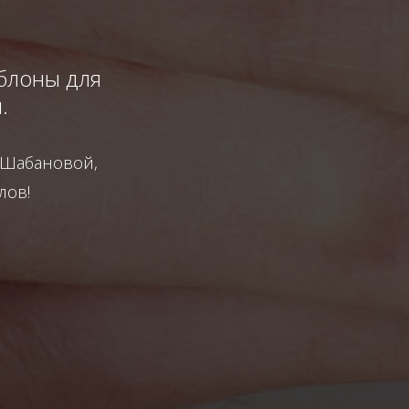
блоны для
.
 Шабановой,
лов!