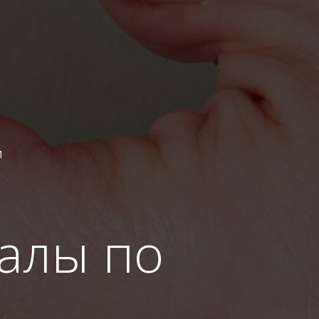
И
алы по