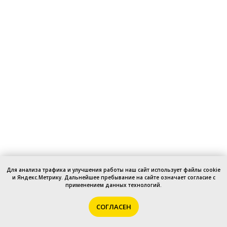
Для анализа трафика и улучшения работы наш сайт использует файлы cookie
и Яндекс.Метрику. Дальнейшее пребывание на сайте означает согласие с
применением данных технологий.
Для анализа трафика и улучшения работы наш сайт
использует файлы cookie и Яндекс.Метрику. Дальнейшее
OK
Задай вопрос!
СОГЛАСЕН
пребывание на сайте означает согласие с применением
данных технологий.