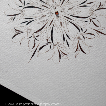
Снежинка из росчерков с декором-стразой