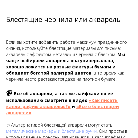
Блестящие чернила или акварель
Если вы хотите добавить работе максимум праздничного
сияния, используйте блестящие материалы для письма:
акварель с эффектом металлик и чернила с блеском.
Мы
чаще выбираем акварель: она универсальна,
хорошо ложится на разные фактуры бумаги и
обладает богатой палитрой цветов
, в то время как
чернила часто растекаются даже на плотной бумаге.
📹
Всё об акварели, а так же лайфхаки по её
использованию смотрите в видео
«Как писать
каллиграфию акварелью?»
и
«Всё о блестящей
акварели»
.
✨ Альтернативой блестящей акварели могут стать
металлические маркеры и блестящие ручки
. Они просты в
использовании и понятны для новичков, а каллиграфам с