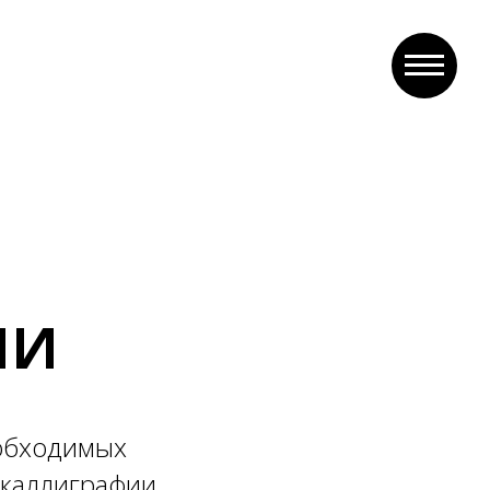
ИИ
еобходимых
 каллиграфии.